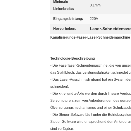
Minimale
0.1mm
Linienbreite:
Eingangsleistung:
220V
Laser-Schneidemasc
Hervorheben:
Kanalisierungs-Faser-Laser-Schneidemaschine
Technologie-Beschreibung
-
Die Faserlaser-Schneidemaschine, die von unserer
das Stahlblech, das Leistungsfähigkeit schneidet un
- Das Laser-Ausschnittstirnband hat ein System der
schneiden).
- Die x-, y- und z-Äxte werden durch lineare Ver
Servomotoren, zum von Anforderungen des genauen
Ölversorgungsmechanismus und einer Schutzabd
- Die Steuer-Software läuft unter die Betriebssys
Steuer-Software wird entsprechend den Anforderu
sind verfügbar.