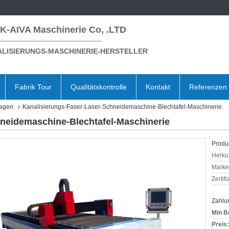
K-AIVA Maschinerie Co, .LTD
LISIERUNGS-MASCHINERIE-HERSTELLER
Fabrik Tour
Qualitätskontrolle
Kontakt
Referenzen
lagen
Kanalisierungs-Faser-Laser-Schneidemaschine-Blechtafel-Maschinerie
hneidemaschine-Blechtafel-Maschinerie
Produk
Herkun
Mark
Zertif
Zahlu
Min B
Preis: