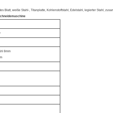
tes Blatt, weiße Stahl-, Titanplatte, Kohlenstoffstahl, Edelstahl, legierter Stahl, z
-Schneidemaschine
w
tahl 8mm
mm