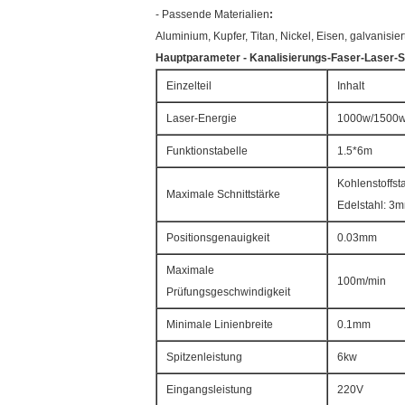
- Passende Materialien
:
Aluminium, Kupfer, Titan, Nickel, Eisen, galvanisier
Hauptparameter - Kanalisierungs-Faser-Laser
Einzelteil
Inhalt
Laser-Energie
1000w/1500
Funktionstabelle
1.5*6m
Kohlenstoffs
Maximale Schnittstärke
Edelstahl: 3
Positionsgenauigkeit
0.03mm
Maximale
100m/min
Prüfungsgeschwindigkeit
Minimale Linienbreite
0.1mm
Spitzenleistung
6kw
Eingangsleistung
220V