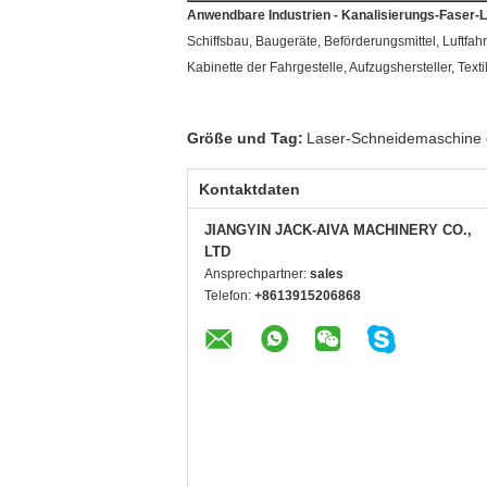
Anwendbare Industrien - Kanalisierungs-Faser
Schiffsbau, Baugeräte, Beförderungsmittel, Luftfahr
Kabinette der Fahrgestelle, Aufzugshersteller, Tex
Größe und Tag:
Laser-Schneidemaschine 
Kontaktdaten
JIANGYIN JACK-AIVA MACHINERY CO.,
LTD
Ansprechpartner:
sales
Telefon:
+8613915206868