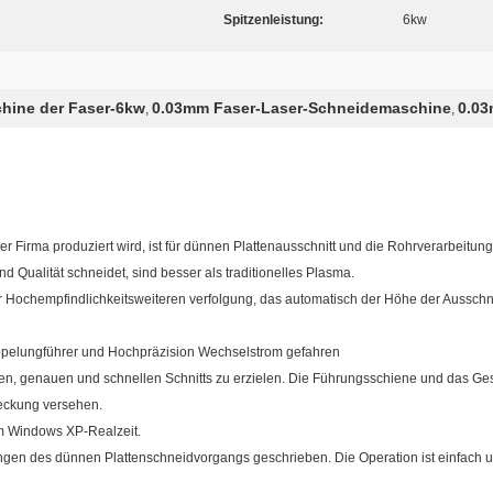
Spitzenleistung:
6kw
hine der Faser-6kw
0.03mm Faser-Laser-Schneidemaschine
0.03
,
,
 Firma produziert wird, ist für dünnen Plattenausschnitt und die Rohrverarbeitung
d Qualität schneidet, sind besser als traditionelles Plasma.
 Hochempfindlichkeitsweiteren verfolgung, das automatisch der Höhe der Ausschnitts
doppelungführer und Hochpräzision Wechselstrom gefahren
, genauen und schnellen Schnitts zu erzielen. Die Führungsschiene und das Ge
eckung versehen.
tem Windows XP-Realzeit.
ngen des dünnen Plattenschneidvorgangs geschrieben. Die Operation ist einfach 