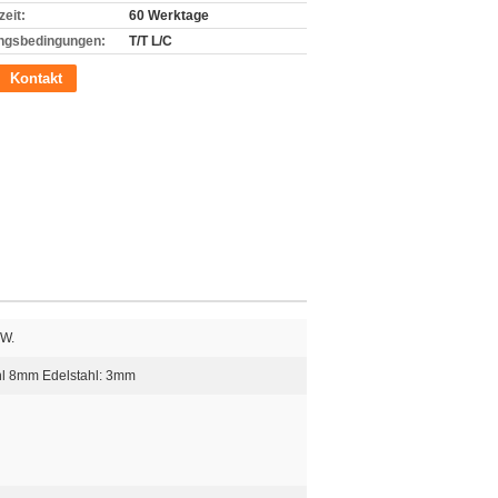
zeit:
60 Werktage
ngsbedingungen:
T/T L/C
Kontakt
 W.
hl 8mm Edelstahl: 3mm