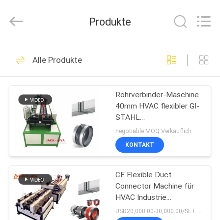
JIANGYIN
JACK-
AIVA
Produkte
MACHINERY
CO.,
LTD.
All
Rights
ZU
14
Reserved.
Alle Produkte
HAUSE
Maschinen für die
Rohrleitung
Rohrverbinder-Maschine
PRODUKTE
40mm HVAC flexibler GI-
STAHL
ÜBER
3500x1300x1300mm
negotiable MOQ:Verkäuflich
UNS
KONTAKT
12
HVAC-
CE Flexible Duct
WERKSBESICHTIGUNG
Connector Machine für
Klappenherstellungsma
HVAC Industrie
QUALITÄTSKONTROLLE
Luftkanalverbindungsgelenk
USD20,000.00-30,000.00/SET MOQ:1