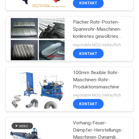
KONTAKT
KONTAKT
Flacher Rohr-Posten-
MIT
13
Spannrohr-Maschinen-
UNS
konkretes gewölbtes
Maschinen und
ovales Rohr
negotiable MOQ:Verkäuflich
Apparate für die
NEUIGKEITEN
KONTAKT
Herstellung von
BITTE UM
100mm flexible Rohr-
Schraubmaschinen
Maschinen-Rohr-
EIN
Produktionsmaschine
4
ANGEBOT
negotiable MOQ:Verkäuflich
Posten-Spannrohr-
KONTAKT
SITEMAP
Maschine
Vorhang-Feuer-
Dämpfer-Herstellungs-
PRIVACY
Maschinen-Dynamik