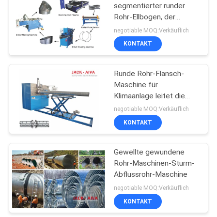
segmentierter runder
Rohr-Ellbogen, der
11
Maschine herstellt
negotiable MOQ:Verkäuflich
Rechteckkanal-
KONTAKT
Fertigungsmaschine
Runde Rohr-Flansch-
Maschine für
Klimaanlage leitet die
Ausstattung
negotiable MOQ:Verkäuflich
KONTAKT
7
Gewellte gewundene
Spiralfalzmaschine
Rohr-Maschinen-Sturm-
Abflussrohr-Maschine
negotiable MOQ:Verkäuflich
KONTAKT