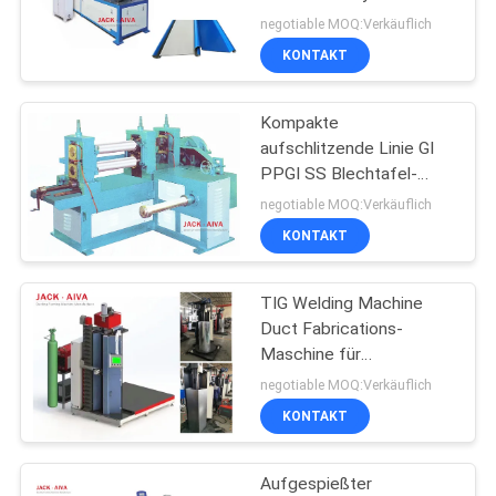
POLICY
VCD-Maschine
negotiable MOQ:Verkäuflich
KONTAKT
13
Flexible Rohr-
Kompakte
aufschlitzende Linie GI
Maschine
PPGI SS Blechtafel-
Maschinerie Stunden-
negotiable MOQ:Verkäuflich
zyklischer Blockprüfung
KONTAKT
TIG Welding Machine
11
Duct Fabrications-
Rechteckiger Kanal
Maschine für
Lufteinlass-Längsnaht
negotiable MOQ:Verkäuflich
Fertigung Coil Line
KONTAKT
Aufgespießter