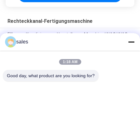
Rechteckkanal-Fertigungsmaschine
Ellbogen-Kanalisierungs-Herstellungs-Maschine HVAC HVAC
rechteckiger quadratisches Rohr-Ellbogen-Hersteller
sales
CD06 382*190*250mm Pin Spotting Machine
1:18 AM
Nähmaschine tragbare Naht-näher Kanalisierungs-
Herstellungs-Maschine TRUMPFS
Good day, what product are you looking for?
Beliebte Kategorien
Alle
Maschinen Für Die 
HVAC-
Rohrleitung
Klappenherstellungsmasch
Maschinen Und 
Posten-Spannrohr-
Apparate Für Die 
Maschine
Herstellung Von 