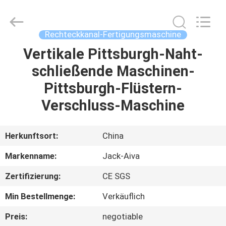
JIANGYIN
JACK-
AIVA
MACHINERY
CO.,
Rechteckkanal-Fertigungsmaschine
LTD.
All
Rights
Vertikale Pittsburgh-Naht-
ZU
Reserved.
schließende Maschinen-
HAUSE
Pittsburgh-Flüstern-
PRODUKTE
Verschluss-Maschine
ÜBER
Herkunftsort:
China
UNS
Markenname:
Jack-Aiva
Zertifizierung:
CE SGS
WERKSBESICHTIGUNG
Min Bestellmenge:
Verkäuflich
QUALITÄTSKONTROLLE
Preis:
negotiable