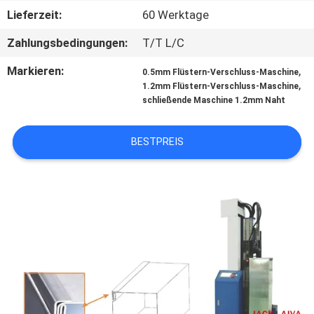
Lieferzeit:
60 Werktage
KONTAKT
Zahlungsbedingungen:
T/T L/C
MIT
Markieren:
,
0.5mm Flüstern-Verschluss-Maschine
UNS
,
1.2mm Flüstern-Verschluss-Maschine
schließende Maschine 1.2mm Naht
NEUIGKEITEN
BESTPREIS
BITTE UM
EIN
ANGEBOT
SITEMAP
PRIVACY