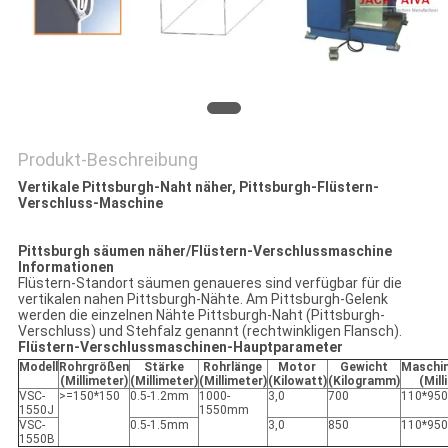
POLICY
Produkt-Beschreibung
Vertikale Pittsburgh-Naht näher, Pittsburgh-Flüstern-
Verschluss-Maschine
Pittsburgh säumen näher/Flüstern-Verschlussmaschine
Informationen
Flüstern-Standort säumen genaueres sind verfügbar für die
vertikalen nahen Pittsburgh-Nähte. Am Pittsburgh-Gelenk
werden die einzelnen Nähte Pittsburgh-Naht (Pittsburgh-
Verschluss) und Stehfalz genannt (rechtwinkligen Flansch).
Flüstern-Verschlussmaschinen-Hauptparameter
Modell
Rohrgrößen
Stärke
Rohrlänge
Motor
Gewicht
Maschi
(Millimeter)
(Millimeter)
(Millimeter)
(Kilowatt)
(Kilogramm)
(Mill
VSC-
>=150*150
0.5-1.2mm
1000-
3,0
700
110*950
1550J
1550mm
VSC-
0.5-1.5mm
3,0
850
110*950
1550B