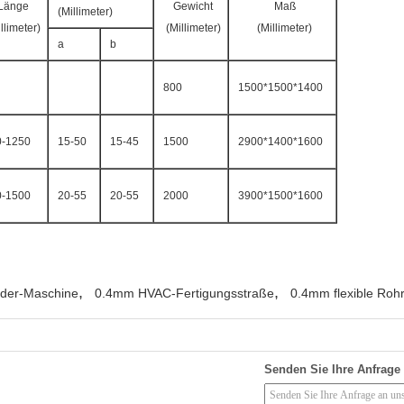
Länge
Gewicht
Maß
(Millimeter)
llimeter)
(Millimeter)
(Millimeter)
a
b
800
1500*1500*1400
0-1250
15-50
15-45
1500
2900*1400*1600
0-1500
20-55
20-55
2000
3900*1500*1600
,
,
nder-Maschine
0.4mm HVAC-Fertigungsstraße
0.4mm flexible Roh
Senden Sie Ihre Anfrage 