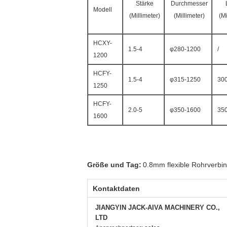
Stärke
Durchmesser
Modell
(Millimeter)
(Millimeter)
(Mi
HCXY-
1.5-4
φ280-1200
/
1200
HCFY-
1.5-4
φ315-1250
30
1250
HCFY-
2.0-5
φ350-1600
35
1600
Größe und Tag:
0.8mm flexible Rohrverbi
Kontaktdaten
JIANGYIN JACK-AIVA MACHINERY CO.,
LTD