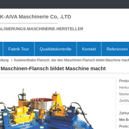
K-AIVA Maschinerie Co, .LTD
LISIERUNGS-MASCHINERIE-HERSTELLER
Fabrik Tour
Qualitätskontrolle
Kontakt
Referenzen
eitung
Axialventilator-Flansch, der den Maschinen-Flansch bildet Maschine mac
en Maschinen-Flansch bildet Maschine macht
Produk
Herkun
Mark
Zertif
Zahlu
Min B
Preis: