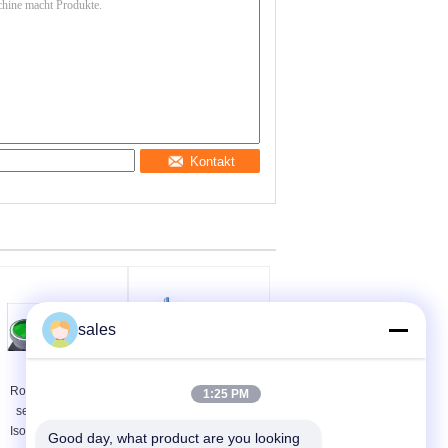
Kontakt
sales
Rohr-Maschinen-
Rohr-Maschinen-
1:25 PM
selbstklebende
rechteckige solide
Isolierung HVAC-
Abschwächer-
Good day, what product are you looking 