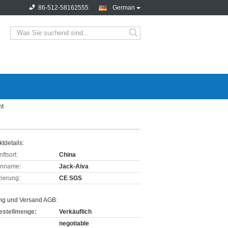
86-512-58162555
German
ht
tdetails:
ftsort:
China
enname:
Jack-Aiva
izierung:
CE SGS
ng und Versand AGB:
estellmenge:
Verkäuflich
negotiable