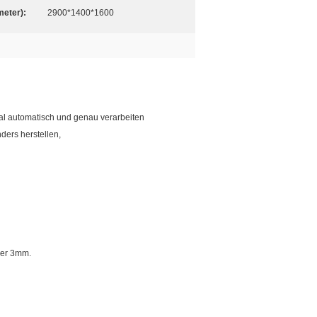
meter):
2900*1400*1600
al automatisch und genau verarbeiten
ers herstellen,
ger 3mm.