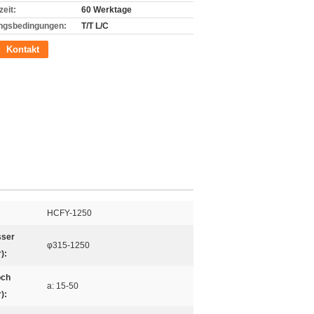
zeit:
60 Werktage
ngsbedingungen:
T/T L/C
Kontakt
HCFY-1250
ser
φ315-1250
):
och
a: 15-50
):