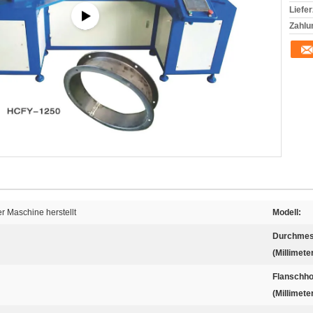
Liefer
Zahlu
er Maschine herstellt
Modell:
Durchmes
(Millimeter
Flanschh
(Millimeter