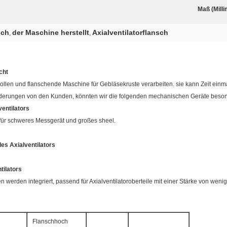
Maß (Milli
sch
der Maschine herstellt
Axialventilatorflansch
,
,
cht
llen und flanschende Maschine für Gebläsekruste verarbeiten. sie kann Zeit einm
derungen von den Kunden, könnten wir die folgenden mechanischen Geräte besond
entilators
ür schweres Messgerät und großes sheel.
es Axialventilators
tilators
werden integriert, passend für Axialventilatoroberteile mit einer Stärke von weni
Flanschhoch