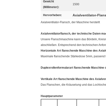
Gewicht
1500
(Millimeter):
Axialventilator-Flan
Hervorheben:
Axialventilator-Flansch, der Maschine herstellt
Axialventilatorflansch, der technische Daten ma
Unsere Flanschmaschine kann das Bördeln, Kreisro
abschließen. Entsprechend den technischen Anfor
Horizontale Art flanschende Maschine des Axialv
Maximale flanschende Stärkedose 5mm, passend f
Duplexrollenformularart flanschende Maschine d
Vertikale Art flanschende Maschine des Axialven
Das Flanschen, die Kräuselung und das Lochlochen 
Hauptparameter