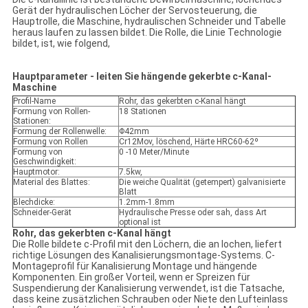
Gerät der hydraulischen Löcher der Servosteuerung, die
Hauptrolle, die Maschine, hydraulischen Schneider und Tabelle
heraus laufen zu lassen bildet. Die Rolle, die Linie Technologie
bildet, ist, wie folgend,
Hauptparameter - leiten Sie hängende gekerbte c-Kanal-
Maschine
Profil-Name
Rohr, das gekerbten c-Kanal hängt
Formung von Rollen-
18 Stationen
Stationen:
Formung der Rollenwelle:
Φ42mm
Formung von Rollen
Cr12Mov, löschend, Härte HRC60-62º
Formung von
0 -10 Meter/Minute
Geschwindigkeit:
Hauptmotor:
7.5kw,
Material des Blattes:
Die weiche Qualität (getempert) galvanisierte
Blatt
Blechdicke:
1.2mm-1.8mm
Schneider-Gerät
Hydraulische Presse oder sah, dass Art
optional ist
Rohr, das gekerbten c-Kanal hängt
Die Rolle bildete c-Profil mit den Löchern, die an lochen, liefert
richtige Lösungen des Kanalisierungsmontage-Systems. C-
Montageprofil für Kanalisierung Montage und hängende
Komponenten. Ein großer Vorteil, wenn er Spreizen für
Suspendierung der Kanalisierung verwendet, ist die Tatsache,
dass keine zusätzlichen Schrauben oder Niete den Lufteinlass