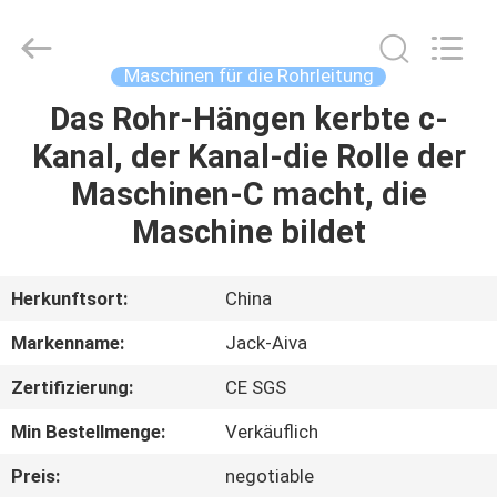
JIANGYIN
JACK-
AIVA
MACHINERY
CO.,
Maschinen für die Rohrleitung
LTD.
All
Rights
Das Rohr-Hängen kerbte c-
ZU
Reserved.
Kanal, der Kanal-die Rolle der
HAUSE
Maschinen-C macht, die
PRODUKTE
Maschine bildet
ÜBER
Herkunftsort:
China
UNS
Markenname:
Jack-Aiva
Zertifizierung:
CE SGS
WERKSBESICHTIGUNG
Min Bestellmenge:
Verkäuflich
QUALITÄTSKONTROLLE
Preis:
negotiable