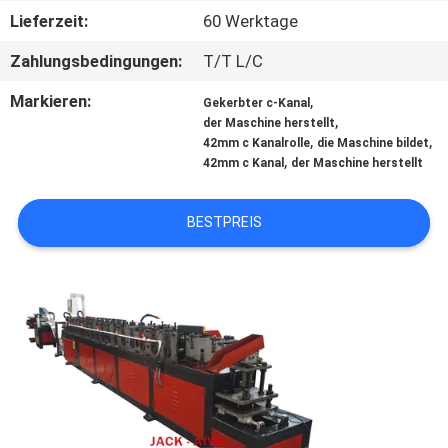
Lieferzeit:
60 Werktage
KONTAKT
Zahlungsbedingungen:
T/T L/C
MIT
Markieren:
,
Gekerbter c-Kanal
UNS
,
der Maschine herstellt
,
,
42mm c Kanalrolle
die Maschine bildet
,
42mm c Kanal
der Maschine herstellt
NEUIGKEITEN
BESTPREIS
BITTE UM
EIN
ANGEBOT
SITEMAP
PRIVACY