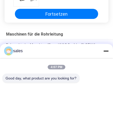
Maschinen-C macht, die Maschine
bildet
Fortsetzen
Maschinen für die Rohrleitung
Rohrverbinder-Maschine 40mm HVAC flexibler GI-STAHL
3500x1300x1300mm
sales
CE Flexible Duct Connector Machine für HVAC Industrie
Luftkanalverbindungsgelenk
4:07 PM
Flexible Rohrverbinder Produktions-Selbstlinie, Lufteinlass
Good day, what product are you looking for?
Beliebte Kategorien
Alle
Maschinen Für Die 
HVAC-
Rohrleitung
Klappenherstellungsmasch