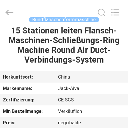
JIANGYIN
JACK-
AIVA
MACHINERY
CO.,
Rundflanschenformmaschine
LTD.
All
Rights
15 Stationen leiten Flansch-
ZU
Reserved.
Maschinen-Schließungs-Ring
HAUSE
Machine Round Air Duct-
PRODUKTE
Verbindungs-System
ÜBER
Herkunftsort:
China
UNS
Markenname:
Jack-Aiva
Zertifizierung:
CE SGS
WERKSBESICHTIGUNG
Min Bestellmenge:
Verkäuflich
QUALITÄTSKONTROLLE
Preis:
negotiable