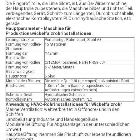
Die Ringprofilrolle, die Linie bildet, ist, aus De-Wirbelmaschine,
der Hauptrolle zu bestehen, die Maschine bildet und richtet Teil,
verbiegendes Gerät, Schnitt-zum Längenteil, Durchbruchtabelle,
elektrisches Kontrollsystem PLC und hydraulische Station, etc.
gerade.
Hauptparameter - Maschine für
Produktionswickelfalzrohrinstallationen
Leitungsstruktur
Portal-artige Rahmenart, Stahl A3
Formung von Rollen-
15 Stationen
Stationen:
Formung der
Φ42mm
Rollenwelle:
Formung von Rollen
Cr12Mov, löschend, Härte HR58-60º,
Formung von
6 -7 Meter/Minute
Geschwindigkeit:
Hauptmotor:
5.5kw,
Material des Blattes:
Die weiche Qualität (getempert) galvanisierte Blatt
Blechdicke:
1.8mm-1.5mm (kann entsprechend den
Anforderungen entworfen sein)
Schneider-Gerät
Hydraulischer Schneider
Kontrollsystem
Automatisches System PLC
Anwendung HVAC-Rohrinstallationen für Wickelfalzrohr
Marine Ventilation: weitverbreitet in Offshore- und in den
Schiffen
Landbelüftung: Industrie und Handelsgebäude
Modulare Belüftung: Für Abgasanlage in der unterschiedlichen
Umwelt
Hauptbelüftung: Nehmen Sie Frischluft zur lebensfreundlichen
Hauptumwelt