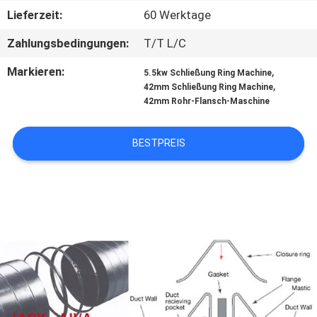
Lieferzeit:
60 Werktage
KONTAKT
Zahlungsbedingungen:
T/T L/C
MIT
Markieren:
,
5.5kw Schließung Ring Machine
UNS
,
42mm Schließung Ring Machine
42mm Rohr-Flansch-Maschine
NEUIGKEITEN
BESTPREIS
BITTE UM
EIN
ANGEBOT
SITEMAP
PRIVACY