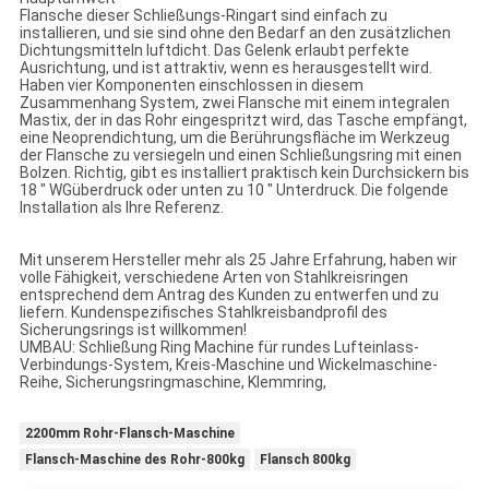
Flansche dieser Schließungs-Ringart sind einfach zu
installieren, und sie sind ohne den Bedarf an den zusätzlichen
Dichtungsmitteln luftdicht. Das Gelenk erlaubt perfekte
Ausrichtung, und ist attraktiv, wenn es herausgestellt wird.
Haben vier Komponenten einschlossen in diesem
Zusammenhang System, zwei Flansche mit einem integralen
Mastix, der in das Rohr eingespritzt wird, das Tasche empfängt,
eine Neoprendichtung, um die Berührungsfläche im Werkzeug
der Flansche zu versiegeln und einen Schließungsring mit einen
Bolzen. Richtig, gibt es installiert praktisch kein Durchsickern bis
18 ″ WGüberdruck oder unten zu 10 ″ Unterdruck. Die folgende
Installation als Ihre Referenz.
Mit unserem Hersteller mehr als 25 Jahre Erfahrung, haben wir
volle Fähigkeit, verschiedene Arten von Stahlkreisringen
entsprechend dem Antrag des Kunden zu entwerfen und zu
liefern. Kundenspezifisches Stahlkreisbandprofil des
Sicherungsrings ist willkommen!
UMBAU: Schließung Ring Machine für rundes Lufteinlass-
Verbindungs-System, Kreis-Maschine und Wickelmaschine-
Reihe, Sicherungsringmaschine, Klemmring,
2200mm Rohr-Flansch-Maschine
Flansch-Maschine des Rohr-800kg
Flansch 800kg