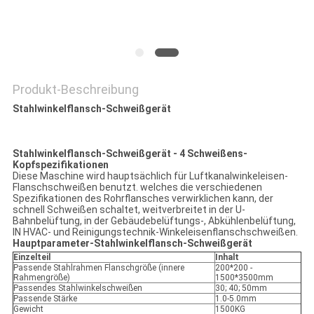
POLICY
Produkt-Beschreibung
Stahlwinkelflansch-Schweißgerät
Stahlwinkelflansch-Schweißgerät - 4 Schweißens-
Kopfspezifikationen
Diese Maschine wird hauptsächlich für Luftkanalwinkeleisen-
Flanschschweißen benutzt. welches die verschiedenen
Spezifikationen des Rohrflansches verwirklichen kann, der
schnell Schweißen schaltet, weitverbreitet in der U-
Bahnbelüftung, in der Gebäudebelüftungs-, Abkühlenbelüftung,
IN HVAC- und Reinigungstechnik-Winkeleisenflanschschweißen.
Hauptparameter-Stahlwinkelflansch-Schweißgerät
Einzelteil
Inhalt
Passende Stahlrahmen Flanschgröße (innere
200*200 -
Rahmengröße)
1500*3500mm
Passendes Stahlwinkelschweißen
30; 40; 50mm
Passende Stärke
1.0-5.0mm
Gewicht
1500KG