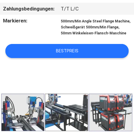
Zahlungsbedingungen:
T/T L/C
KONTAKT
Markieren:
,
MIT
500mm/Min Angle Steel Flange Machine
,
Schweißgerät 500mm/Min Flange
UNS
50mm Winkeleisen-Flansch-Maschine
NEUIGKEITEN
BESTPREIS
BITTE UM
EIN
ANGEBOT
SITEMAP
PRIVACY