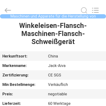
JIANGYIN
JACK-
AIVA
MACHINERY
CO.,
Maschinen und Apparate für die Herstellung von
LTD.
Schraubmaschinen
All
Rights
ZU
Winkeleisen-Flansch-
Reserved.
HAUSE
Maschinen-Flansch-
Schweißgerät
PRODUKTE
Herkunftsort:
China
ÜBER
Markenname:
Jack-Aiva
UNS
Zertifizierung:
CE SGS
Min Bestellmenge:
Verkäuflich
WERKSBESICHTIGUNG
Preis:
negotiable
QUALITÄTSKONTROLLE
Lieferzeit:
60 Werktage