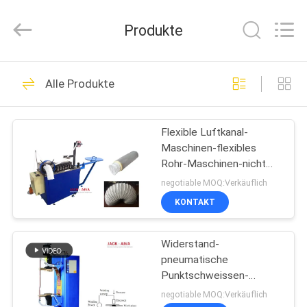
JIANGYIN
JACK-
AIVA
Produkte
MACHINERY
CO.,
LTD.
All
Rights
ZU
14
Reserved.
Alle Produkte
HAUSE
Maschinen für die
Rohrleitung
Flexible Luftkanal-
PRODUKTE
Maschinen-flexibles
Rohr-Maschinen-nicht
ÜBER
Gewebe
negotiable MOQ:Verkäuflich
UNS
KONTAKT
12
HVAC-
Widerstand-
WERKSBESICHTIGUNG
pneumatische
Klappenherstellungsma
Punktschweissen-
QUALITÄTSKONTROLLE
Maschinen-Blechtafel-
negotiable MOQ:Verkäuflich