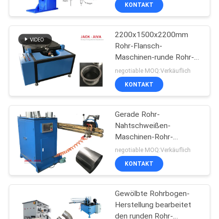
Maschinerie DN-Reihe
KONTAKT
KONTAKT
2200x1500x2200mm
MIT
13
Rohr-Flansch-
UNS
Maschinen-runde Rohr-
Maschinen und
Installations-Maschine
negotiable MOQ:Verkäuflich
Apparate für die
NEUIGKEITEN
KONTAKT
Herstellung von
BITTE UM
Gerade Rohr-
Schraubmaschinen
Nahtschweißen-
EIN
Maschinen-Rohr-
4
ANGEBOT
Herstellungs-Maschine
negotiable MOQ:Verkäuflich
Posten-Spannrohr-
KONTAKT
SITEMAP
Maschine
Gewölbte Rohrbogen-
Herstellung bearbeitet
PRIVACY
den runden Rohr-