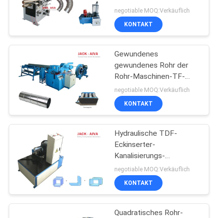
POLICY
Ellbogen maschinell, der
negotiable MOQ:Verkäuflich
Maschine kaltes
KONTAKT
gebildetes Stahlblech
13
macht
Flexible Rohr-
Gewundenes
gewundenes Rohr der
Maschine
Rohr-Maschinen-TF-
2020, das Maschine
negotiable MOQ:Verkäuflich
bildet
KONTAKT
Hydraulische TDF-
11
Eckinserter-
Rechteckiger Kanal
Kanalisierungs-
Herstellungs-Maschinen-
negotiable MOQ:Verkäuflich
Fertigung Coil Line
Ecke Smatic
KONTAKT
Quadratisches Rohr-