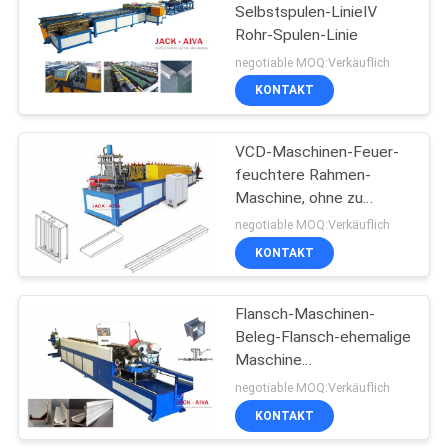
Selbstspulen-LinieⅣ
Rohr-Spulen-Linie
11
negotiable MOQ:Verkäuflich
Rechteckkanal-
KONTAKT
Fertigungsmaschine
VCD-Maschinen-Feuer-
feuchtere Rahmen-
Maschine, ohne zu
verbiegen
negotiable MOQ:Verkäuflich
KONTAKT
7
Flansch-Maschinen-
Spiralfalzmaschine
Beleg-Flansch-ehemalige
Maschine
4850x700x1500 TDC
negotiable MOQ:Verkäuflich
KONTAKT